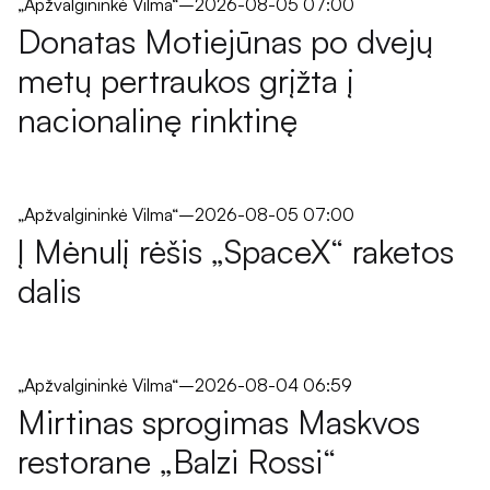
„Apžvalgininkė Vilma“
–
2026-08-05 07:00
Donatas Motiejūnas po dvejų
metų pertraukos grįžta į
nacionalinę rinktinę
„Apžvalgininkė Vilma“
–
2026-08-05 07:00
Į Mėnulį rėšis „SpaceX“ raketos
dalis
„Apžvalgininkė Vilma“
–
2026-08-04 06:59
Mirtinas sprogimas Maskvos
restorane „Balzi Rossi“