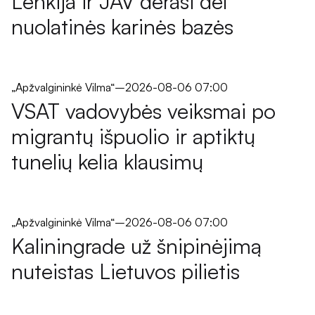
Lenkija ir JAV derasi dėl
nuolatinės karinės bazės
„Apžvalgininkė Vilma“
–
2026-08-06 07:00
VSAT vadovybės veiksmai po
migrantų išpuolio ir aptiktų
tunelių kelia klausimų
„Apžvalgininkė Vilma“
–
2026-08-06 07:00
Kaliningrade už šnipinėjimą
nuteistas Lietuvos pilietis