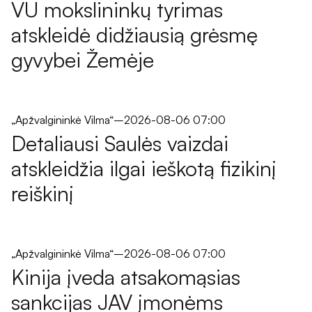
VU mokslininkų tyrimas
atskleidė didžiausią grėsmę
gyvybei Žemėje
„Apžvalgininkė Vilma“
–
2026-08-06 07:00
Detaliausi Saulės vaizdai
atskleidžia ilgai ieškotą fizikinį
reiškinį
„Apžvalgininkė Vilma“
–
2026-08-06 07:00
Kinija įveda atsakomąsias
sankcijas JAV įmonėms