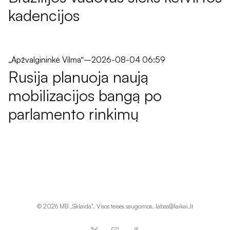
kadencijos
„Apžvalgininkė Vilma“
–
2026-08-04 06:59
Rusija planuoja naują
mobilizacijos bangą po
parlamento rinkimų
©
2026
MB „Sklaida". Visos teisės saugomos. labas@laikai.lt
x
Instagram
Facebook