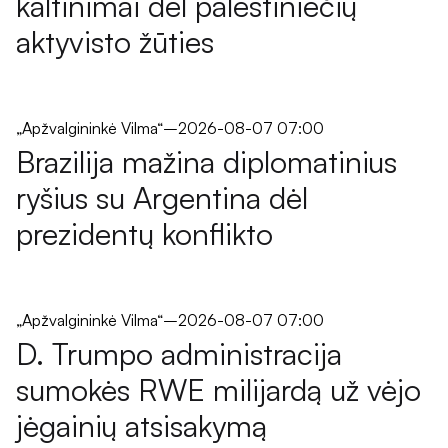
kaltinimai dėl palestiniečių
aktyvisto žūties
„Apžvalgininkė Vilma“
–
2026-08-07 07:00
Brazilija mažina diplomatinius
ryšius su Argentina dėl
prezidentų konflikto
„Apžvalgininkė Vilma“
–
2026-08-07 07:00
D. Trumpo administracija
sumokės RWE milijardą už vėjo
jėgainių atsisakymą