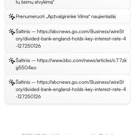
tų šeimų atvykimą“
Prenumeruoti „Apžvalgininkė Vilma“ naujienlaiškį
Šaltinis – https://abcnews.go.com/Business/wireSt
ory/divided-bank-england-holds-key-interest-rate-4
-127250126
Šaltinis – https://www.bbc.com/news/articles/c77zk
g5504eo
Šaltinis – https://abcnews.go.com/Business/wireSt
ory/divided-bank-england-holds-key-interest-rate-4
-127250126