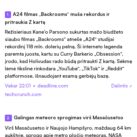
A24 filmas „Backrooms“ muša rekordus ir
1.
pritraukia Z kartą
Režisieriaus Kane'o Parsono sukurtas mažo biudžeto
siaubo filmas „Backrooms“ atnešė „A24“ studijai
rekordinį 118 mln. dolerių pelną. Ši interneto legenda
paremta juosta, kartu su Curry Barkerio „Obsession“,
įrodo, kad Holivudas rado būdą pritraukti Z kartą. Sėkmę
lėmė tikslinė rinkodara „YouTube“, „TikTok“ ir „Reddit“
platformose, išnaudojant esamą gerbėjų bazę.
Vakar 22:01
•
deadline.com
Dalintis
↗
techcrunch.com
Galingas meteoro sprogimas virš Masačusetso
2.
Virš Masačusetso ir Naujojo Hampšyro, maždaug 64 km
aukštyje, sprogo apie metro pločio meteoras. NASA