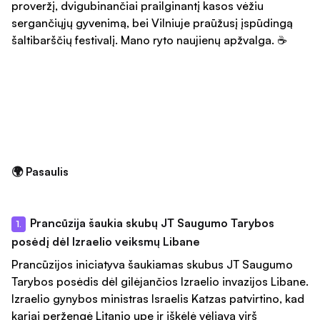
proveržį, dvigubinančiai prailginantį kasos vėžiu
sergančiųjų gyvenimą, bei Vilniuje praūžusį įspūdingą
šaltibarščių festivalį. Mano ryto naujienų apžvalga. ☕
🌍 Pasaulis
Prancūzija šaukia skubų JT Saugumo Tarybos
1.
posėdį dėl Izraelio veiksmų Libane
Prancūzijos iniciatyva šaukiamas skubus JT Saugumo
Tarybos posėdis dėl gilėjančios Izraelio invazijos Libane.
Izraelio gynybos ministras Israelis Katzas patvirtino, kad
kariai peržengė Litanio upę ir iškėlė vėliavą virš