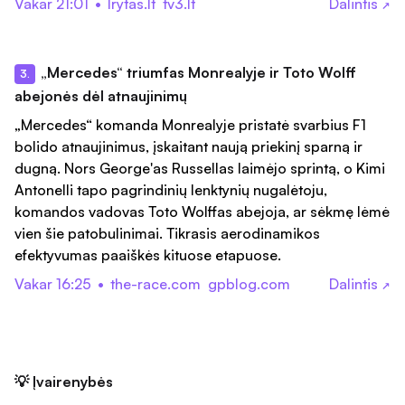
Vakar 21:01
•
lrytas.lt
tv3.lt
Dalintis
↗
„Mercedes“ triumfas Monrealyje ir Toto Wolff
3.
abejonės dėl atnaujinimų
„Mercedes“ komanda Monrealyje pristatė svarbius F1
bolido atnaujinimus, įskaitant naują priekinį sparną ir
dugną. Nors George'as Russellas laimėjo sprintą, o Kimi
Antonelli tapo pagrindinių lenktynių nugalėtoju,
komandos vadovas Toto Wolffas abejoja, ar sėkmę lėmė
vien šie patobulinimai. Tikrasis aerodinamikos
efektyvumas paaiškės kituose etapuose.
Vakar 16:25
•
the-race.com
gpblog.com
Dalintis
↗
💡 Įvairenybės