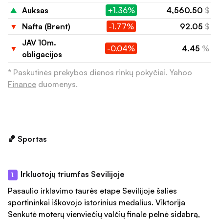
▲
Auksas
+1.36%
4,560.50
$
▼
Nafta (Brent)
-1.77%
92.05
$
JAV 10m.
▼
-0.04%
4.45
%
obligacijos
* Paskutinės prekybos dienos rinkų pokyčiai.
Yahoo
Finance
duomenys.
🏀 Sportas
Irkluotojų triumfas Sevilijoje
1.
Pasaulio irklavimo taurės etape Sevilijoje šalies
sportininkai iškovojo istorinius medalius. Viktorija
Senkutė moterų vienviečių valčių finale pelnė sidabrą,