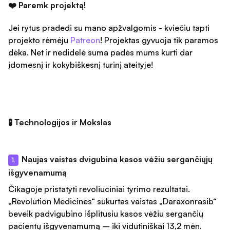
❤️ Paremk projektą!
Jei rytus pradedi su mano apžvalgomis - kviečiu tapti
projekto rėmėju
Patreon
! Projektas gyvuoja tik paramos
dėka. Net ir nedidelė suma padės mums kurti dar
įdomesnį ir kokybiškesnį turinį ateityje!
🧪 Technologijos ir Mokslas
Naujas vaistas dvigubina kasos vėžiu sergančiųjų
1.
išgyvenamumą
Čikagoje pristatyti revoliuciniai tyrimo rezultatai.
„Revolution Medicines“ sukurtas vaistas „Daraxonrasib“
beveik padvigubino išplitusiu kasos vėžiu sergančių
pacientų išgyvenamumą – iki vidutiniškai 13,2 mėn.