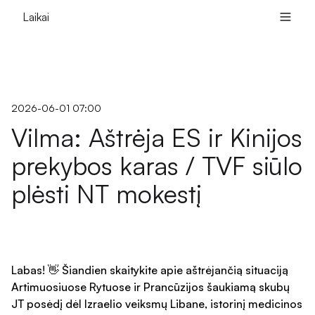
Laikai
2026-06-01 07:00
Vilma: Aštrėja ES ir Kinijos
prekybos karas / TVF siūlo
plėsti NT mokestį
Labas! 👋 Šiandien skaitykite apie aštrėjančią situaciją
Artimuosiuose Rytuose ir Prancūzijos šaukiamą skubų
JT posėdį dėl Izraelio veiksmų Libane, istorinį medicinos