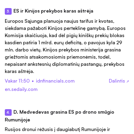
ES ir Kinijos prekybos karas aštrėja
3.
Europos Sąjunga planuoja naujus tarifus ir kvotas,
siekdama pažaboti Kinijos perteklinę gamybą. Europos
Komisija skaičiuoja, kad dėl pigių kiniškų prekių blokas
kasdien patiria 1 mlrd. eurų deficitą, o pavojus kyla 29
mln. darbo vietų. Kinijos prekybos ministerija grasina
griežtomis atsakomosiomis priemonėmis, todėl,
nepaisant ankstesnių diplomatinių pastangų, prekybos
karas aštrėja.
Vakar 11:50
•
idnfinancials.com
Dalintis
↗
en.sedaily.com
D. Medvedevas grasina ES po drono smūgio
4.
Rumunijoje
Rusijos dronui rėžusis į daugiabutį Rumunijoje ir