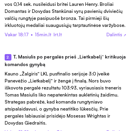
vos 0,14 sek. nusileidusi britei Lauren Henry. Broliai
Domantas ir Dovydas Stankūnai vyrų pavienių dviviečių
valčių rungtyje pasipuošė bronza. Tai pirmieji šių
irkluotojų medaliai suaugusiųjų tarptautinėse varžybose.
Vakar 18:17
•
15min.lt
lrt.lt
Dalintis
↗
T. Masiulis po pergalės prieš „Lietkabelį“ kritikuoja
2.
komandos gynybą
Kauno „Žalgiris“ LKL pusfinalio serijoje 3:0 įveikė
Panevėžio „Lietkabelį“ ir žengė į finalą. Nors buvo
iškovota pergalė rezultatu 103:93, vyriausiasis treneris
Tomas Masiulis liko nepatenkintas auklėtinių žaidimu.
Strategas pabrėžė, kad komanda rungtyniavo
atsipalaidavusi, o gynyba neatitiko lūkesčių. Prie
pergalės labiausiai prisidėjo Mosesas Wrightas ir
Dovydas Giedraitis.