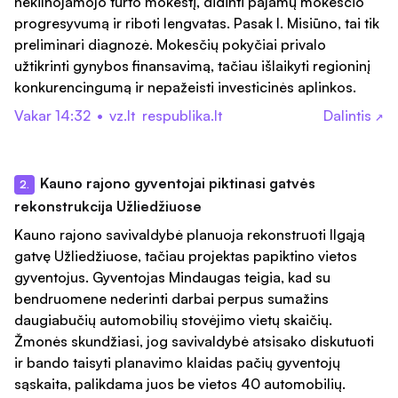
nekilnojamojo turto mokestį, didinti pajamų mokesčio
progresyvumą ir riboti lengvatas. Pasak I. Misiūno, tai tik
preliminari diagnozė. Mokesčių pokyčiai privalo
užtikrinti gynybos finansavimą, tačiau išlaikyti regioninį
konkurencingumą ir nepažeisti investicinės aplinkos.
Vakar 14:32
•
vz.lt
respublika.lt
Dalintis
↗
Kauno rajono gyventojai piktinasi gatvės
2.
rekonstrukcija Užliedžiuose
Kauno rajono savivaldybė planuoja rekonstruoti Ilgąją
gatvę Užliedžiuose, tačiau projektas papiktino vietos
gyventojus. Gyventojas Mindaugas teigia, kad su
bendruomene nederinti darbai perpus sumažins
daugiabučių automobilių stovėjimo vietų skaičių.
Žmonės skundžiasi, jog savivaldybė atsisako diskutuoti
ir bando taisyti planavimo klaidas pačių gyventojų
sąskaita, palikdama juos be vietos 40 automobilių.