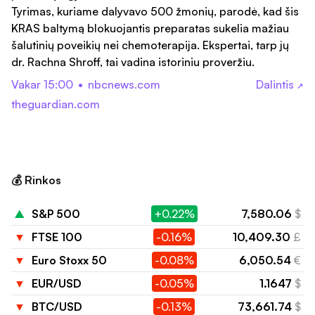
Tyrimas, kuriame dalyvavo 500 žmonių, parodė, kad šis
KRAS baltymą blokuojantis preparatas sukelia mažiau
šalutinių poveikių nei chemoterapija. Ekspertai, tarp jų
dr. Rachna Shroff, tai vadina istoriniu proveržiu.
Vakar 15:00
•
nbcnews.com
Dalintis
↗
theguardian.com
💰 Rinkos
▲
S&P 500
+0.22%
7,580.06
$
▼
FTSE 100
-0.16%
10,409.30
£
▼
Euro Stoxx 50
-0.08%
6,050.54
€
▼
EUR/USD
-0.05%
1.1647
$
▼
BTC/USD
-0.13%
73,661.74
$