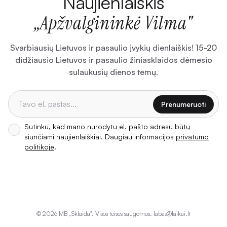
Naujienlaiškis
„Apžvalgininkė Vilma"
Svarbiausių Lietuvos ir pasaulio įvykių dienlaiškis! 15-20
didžiausio Lietuvos ir pasaulio žiniasklaidos dėmesio
sulaukusių dienos temų.
Prenumeruoti
Sutinku, kad mano nurodytu el. pašto adresu būtų
siunčiami naujienlaiškiai. Daugiau informacijos
privatumo
politikoje
.
©
2026
MB „Sklaida". Visos teisės saugomos. labas@laikai.lt