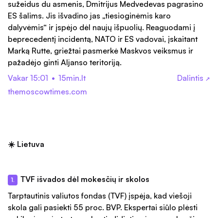
sužeidus du asmenis, Dmitrijus Medvedevas pagrasino
ES šalims. Jis išvadino jas „tiesioginėmis karo
dalyvėmis“ ir įspėjo dėl naujų išpuolių. Reaguodami į
beprecedentį incidentą, NATO ir ES vadovai, įskaitant
Marką Rutte, griežtai pasmerkė Maskvos veiksmus ir
pažadėjo ginti Aljanso teritoriją.
Vakar 15:01
•
15min.lt
Dalintis
↗
themoscowtimes.com
☀️ Lietuva
TVF išvados dėl mokesčių ir skolos
1.
Tarptautinis valiutos fondas (TVF) įspėja, kad viešoji
skola gali pasiekti 55 proc. BVP. Ekspertai siūlo plėsti