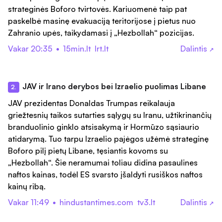
strateginės Boforo tvirtovės. Kariuomenė taip pat
paskelbė masinę evakuaciją teritorijose į pietus nuo
Zahranio upės, taikydamasi į „Hezbollah“ pozicijas.
Vakar 20:35
•
15min.lt
lrt.lt
Dalintis
↗
JAV ir Irano derybos bei Izraelio puolimas Libane
2.
JAV prezidentas Donaldas Trumpas reikalauja
griežtesnių taikos sutarties sąlygų su Iranu, užtikrinančių
branduolinio ginklo atsisakymą ir Hormūzo sąsiaurio
atidarymą. Tuo tarpu Izraelio pajėgos užėmė strateginę
Boforo pilį pietų Libane, tęsiantis kovoms su
„Hezbollah“. Šie neramumai toliau didina pasaulines
naftos kainas, todėl ES svarsto įšaldyti rusiškos naftos
kainų ribą.
Vakar 11:49
•
hindustantimes.com
tv3.lt
Dalintis
↗