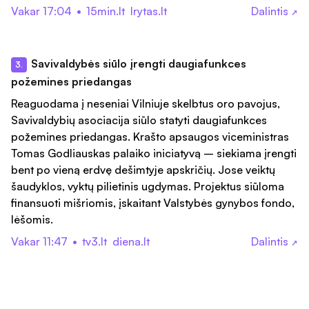
Vakar 17:04
•
15min.lt
lrytas.lt
Dalintis
↗
Savivaldybės siūlo įrengti daugiafunkces
3.
požemines priedangas
Reaguodama į neseniai Vilniuje skelbtus oro pavojus,
Savivaldybių asociacija siūlo statyti daugiafunkces
požemines priedangas. Krašto apsaugos viceministras
Tomas Godliauskas palaiko iniciatyvą – siekiama įrengti
bent po vieną erdvę dešimtyje apskričių. Jose veiktų
šaudyklos, vyktų pilietinis ugdymas. Projektus siūloma
finansuoti mišriomis, įskaitant Valstybės gynybos fondo,
lėšomis.
Vakar 11:47
•
tv3.lt
diena.lt
Dalintis
↗