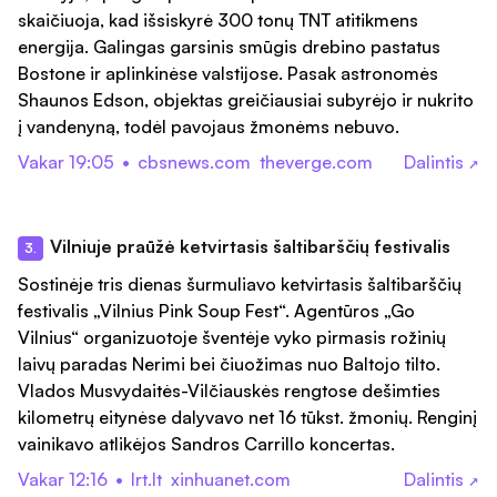
skaičiuoja, kad išsiskyrė 300 tonų TNT atitikmens
energija. Galingas garsinis smūgis drebino pastatus
Bostone ir aplinkinėse valstijose. Pasak astronomės
Shaunos Edson, objektas greičiausiai subyrėjo ir nukrito
į vandenyną, todėl pavojaus žmonėms nebuvo.
Vakar 19:05
•
cbsnews.com
theverge.com
Dalintis
↗
Vilniuje praūžė ketvirtasis šaltibarščių festivalis
3.
Sostinėje tris dienas šurmuliavo ketvirtasis šaltibarščių
festivalis „Vilnius Pink Soup Fest“. Agentūros „Go
Vilnius“ organizuotoje šventėje vyko pirmasis rožinių
laivų paradas Nerimi bei čiuožimas nuo Baltojo tilto.
Vlados Musvydaitės-Vilčiauskės rengtose dešimties
kilometrų eitynėse dalyvavo net 16 tūkst. žmonių. Renginį
vainikavo atlikėjos Sandros Carrillo koncertas.
Vakar 12:16
•
lrt.lt
xinhuanet.com
Dalintis
↗