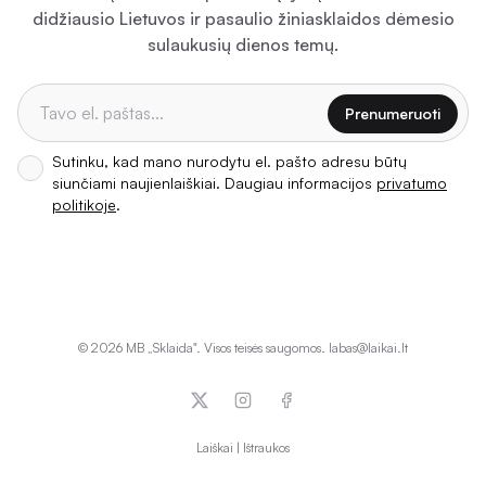
didžiausio Lietuvos ir pasaulio žiniasklaidos dėmesio
sulaukusių dienos temų.
Prenumeruoti
Sutinku, kad mano nurodytu el. pašto adresu būtų
siunčiami naujienlaiškiai. Daugiau informacijos
privatumo
politikoje
.
©
2026
MB „Sklaida". Visos teisės saugomos. labas@laikai.lt
x
Instagram
Facebook
Laiškai
|
Ištraukos