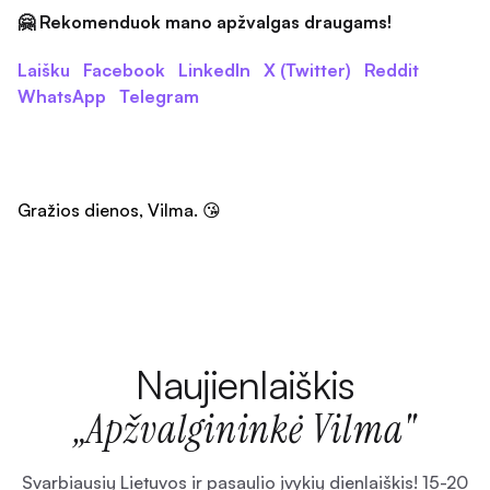
🤗 Rekomenduok mano apžvalgas draugams!
Laišku
Facebook
LinkedIn
X (Twitter)
Reddit
WhatsApp
Telegram
Gražios dienos, Vilma. 😘
Naujienlaiškis
„Apžvalgininkė Vilma"
Svarbiausių Lietuvos ir pasaulio įvykių dienlaiškis! 15-20