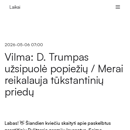
Laikai
2026-05-06 07:00
Vilma: D. Trumpas
užsipuolė popiežių / Merai
reikalauja tūkstantinių
priedų
Labas! 👋 Šiandien kviečiu skaityti apie paskelbtus