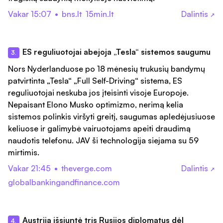
Vakar 15:07
•
bns.lt
15min.lt
Dalintis
↗
ES reguliuotojai abejoja „Tesla“ sistemos saugumu
3.
Nors Nyderlanduose po 18 mėnesių trukusių bandymų
patvirtinta „Tesla“ „Full Self-Driving“ sistema, ES
reguliuotojai neskuba jos įteisinti visoje Europoje.
Nepaisant Elono Musko optimizmo, nerimą kelia
sistemos polinkis viršyti greitį, saugumas apledėjusiuose
keliuose ir galimybė vairuotojams apeiti draudimą
naudotis telefonu. JAV ši technologija siejama su 59
mirtimis.
Vakar 21:45
•
theverge.com
Dalintis
↗
globalbankingandfinance.com
Austrija išsiuntė tris Rusijos diplomatus dėl
4.