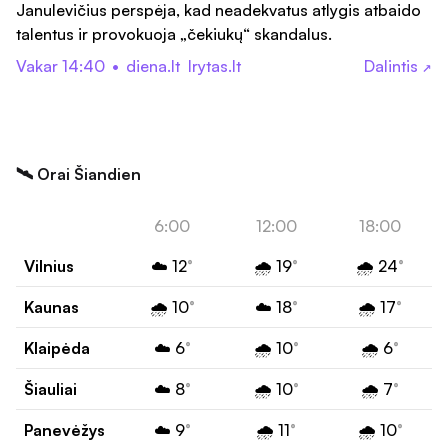
Janulevičius perspėja, kad neadekvatus atlygis atbaido
talentus ir provokuoja „čekiukų“ skandalus.
Vakar 14:40
•
diena.lt
lrytas.lt
Dalintis
↗
🛰️ Orai Šiandien
6:00
12:00
18:00
Vilnius
☁️ 12
°
🌧️ 19
°
🌧️ 24
°
Kaunas
🌧️ 10
°
☁️ 18
°
🌧️ 17
°
Klaipėda
☁️ 6
°
🌧️ 10
°
🌧️ 6
°
Šiauliai
☁️ 8
°
🌧️ 10
°
🌧️ 7
°
Panevėžys
☁️ 9
°
🌧️ 11
°
🌧️ 10
°