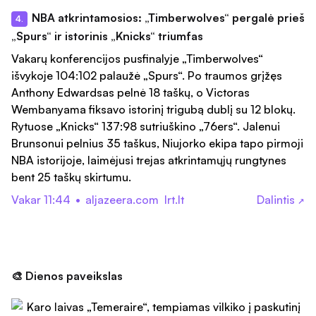
NBA atkrintamosios: „Timberwolves“ pergalė prieš
4.
„Spurs“ ir istorinis „Knicks“ triumfas
Vakarų konferencijos pusfinalyje „Timberwolves“
išvykoje 104:102 palaužė „Spurs“. Po traumos grįžęs
Anthony Edwardsas pelnė 18 taškų, o Victoras
Wembanyama fiksavo istorinį trigubą dublį su 12 blokų.
Rytuose „Knicks“ 137:98 sutriuškino „76ers“. Jalenui
Brunsonui pelnius 35 taškus, Niujorko ekipa tapo pirmoji
NBA istorijoje, laimėjusi trejas atkrintamųjų rungtynes
bent 25 taškų skirtumu.
Vakar 11:44
•
aljazeera.com
lrt.lt
Dalintis
↗
🎨 Dienos paveikslas