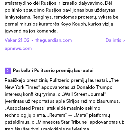
atsistatydino dėl Rusijos ir Izraelio dalyvavimo. Dėl
politinio spaudimo Rusijos paviljonas bus uždarytas
lankytojams. Renginys, temdomas protestų, vyksta be
pernai mirusios kuratorės Koyo Kouoh, kurios viziją
įgyvendina jos komanda.
Vakar 21:02
•
theguardian.com
Dalintis
↗
apnews.com
Paskelbti Pulitzerio premijų laureatai
2.
Paaiškėjo prestižinių Pulitzerio premijų laureatai. „The
New York Times“ apdovanotas už Donaldo Trumpo
interesų konfliktų tyrimą, o „Wall Street Journal“
įvertintas už reportažus apie Sirijos režimo žiaurumus.
„Associated Press“ atskleidė masinio sekimo
technologijų plėtrą, „Reuters“ – „Meta“ platformų
pažeidimus, o „Minnesota Star Tribune“ apdovanotas už
tragiškų šaudynių mokykloje nušvietimą.