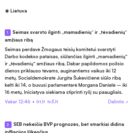
☀️ Lietuva
Seimas svarsto ilginti „mamadienių“ ir „tėvadienių“
1.
amžiaus ribą
Seimas perdavė Žmogaus teisių komitetui svarstyti
Darbo kodekso pataisas, siūlančias ilginti „mamadienių“
ir „tėvadienių“ amžiaus ribą. Dabar papildomos poilsio
dienos priklauso tėvams, auginantiems vaikus iki 12
metų. Socialdemokratė Jurgita Šukevičienė siūlo ribą
kelti iki 14, o buvusi parlamentarė Morgana Danielė – iki
16 metų. Iniciatyva siekiama stiprinti ryšį su paaugliais.
Vakar 12:46
•
lrt.lt
tv3.lt
Dalintis
↗
SEB nekeičia BVP prognozės, bet smarkiai didina
2.
infliacijos lūkesčius