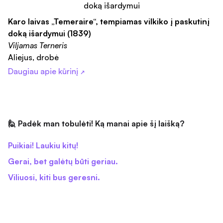
Karo laivas „Temeraire“, tempiamas vilkiko į paskutinį
doką išardymui (1839)
Viljamas Terneris
Aliejus, drobė
Daugiau apie kūrinį
↗
🙋 Padėk man tobulėti! Ką manai apie šį laišką?
Puikiai! Laukiu kitų!
Gerai, bet galėtų būti geriau.
Viliuosi, kiti bus geresni.