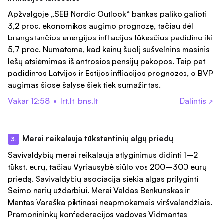
Apžvalgoje „SEB Nordic Outlook“ bankas paliko galioti
3,2 proc. ekonomikos augimo prognozę, tačiau dėl
brangstančios energijos infliacijos lūkesčius padidino iki
5,7 proc. Numatoma, kad kainų šuolį sušvelnins masinis
lėšų atsiėmimas iš antrosios pensijų pakopos. Taip pat
padidintos Latvijos ir Estijos infliacijos prognozės, o BVP
augimas šiose šalyse šiek tiek sumažintas.
Vakar 12:58
•
lrt.lt
bns.lt
Dalintis
↗
Merai reikalauja tūkstantinių algų priedų
3.
Savivaldybių merai reikalauja atlyginimus didinti 1–2
tūkst. eurų, tačiau Vyriausybė siūlo vos 200–300 eurų
priedą. Savivaldybių asociacija siekia algas prilyginti
Seimo narių uždarbiui. Merai Valdas Benkunskas ir
Mantas Varaška piktinasi neapmokamais viršvalandžiais.
Pramonininkų konfederacijos vadovas Vidmantas