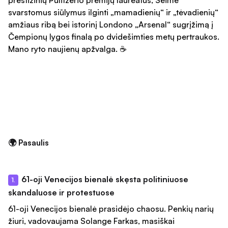
prestižinių Pulitzerio premijų laureatus, Seime
svarstomus siūlymus ilginti „mamadienių“ ir „tėvadienių“
amžiaus ribą bei istorinį Londono „Arsenal“ sugrįžimą į
Čempionų lygos finalą po dvidešimties metų pertraukos.
Mano ryto naujienų apžvalga. ☕
🌍 Pasaulis
61-oji Venecijos bienalė skęsta politiniuose
1.
skandaluose ir protestuose
61-oji Venecijos bienalė prasidėjo chaosu. Penkių narių
žiuri, vadovaujama Solange Farkas, masiškai