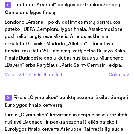
Londono „Arsenal“ po ilgos pertraukos žengė į
1.
Čempionų lygos finalą
Londono „Arsenal“ po dvidešimties metų pertraukos
pateko į UEFA Čempionų lygos finalą. Atsakomosiose
pusfinalio rungtynėse Mikelio Artetos auklėtiniai
rezultatu 1:0 įveikė Madrido „Atletico“ ir triumfavo
bendru rezultatu 2:1. Lemiamą įvartį pelnė Bukayo Saka.
Finale Budapešte anglų klubas susikaus su Miuncheno
„Bayern“ arba Paryžiaus „Paris Saint-Germain“ ekipa.
Vakar 23:54
•
lrt.lt
delfi.lt
Dalintis
↗
Pirėjo „Olympiakos“ penktą sezoną iš eilės žengė į
2.
Eurolygos finalo ketvertą
Pirėjo „Olympiakos“ ketvirtfinalio serijoje sausu rezultatu
nušlavė „Monaco“ ir penktą sezoną iš eilės pateko į
Eurolygos finalo ketvertą Atėnuose. Tai trečia ilgiausia