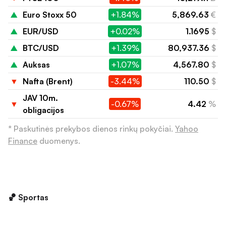
▲
Euro Stoxx 50
+1.84%
5,869.63
€
▲
EUR/USD
+0.02%
1.1695
$
▲
BTC/USD
+1.39%
80,937.36
$
▲
Auksas
+1.07%
4,567.80
$
▼
Nafta (Brent)
-3.44%
110.50
$
JAV 10m.
▼
-0.67%
4.42
%
obligacijos
* Paskutinės prekybos dienos rinkų pokyčiai.
Yahoo
Finance
duomenys.
🏀 Sportas