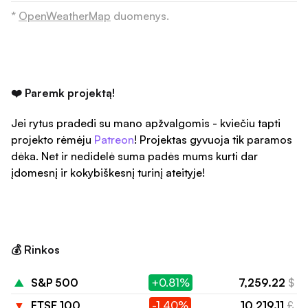
*
OpenWeatherMap
duomenys.
❤️ Paremk projektą!
Jei rytus pradedi su mano apžvalgomis - kviečiu tapti
projekto rėmėju
Patreon
! Projektas gyvuoja tik paramos
dėka. Net ir nedidelė suma padės mums kurti dar
įdomesnį ir kokybiškesnį turinį ateityje!
💰 Rinkos
▲
S&P 500
+0.81%
7,259.22
$
▼
FTSE 100
-1.40%
10,219.11
£