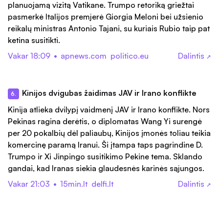
planuojamą vizitą Vatikane. Trumpo retoriką griežtai
pasmerkė Italijos premjerė Giorgia Meloni bei užsienio
reikalų ministras Antonio Tajani, su kuriais Rubio taip pat
ketina susitikti.
Vakar 18:09
•
apnews.com
politico.eu
Dalintis
↗
Kinijos dvigubas žaidimas JAV ir Irano konflikte
6.
Kinija atlieka dvilypį vaidmenį JAV ir Irano konflikte. Nors
Pekinas ragina derėtis, o diplomatas Wang Yi surengė
per 20 pokalbių dėl paliaubų, Kinijos įmonės toliau teikia
komercinę paramą Iranui. Ši įtampa taps pagrindine D.
Trumpo ir Xi Jinpingo susitikimo Pekine tema. Sklando
gandai, kad Iranas siekia glaudesnės karinės sąjungos.
Vakar 21:03
•
15min.lt
delfi.lt
Dalintis
↗