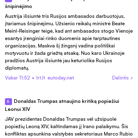
šnipinėjimo
Austrija išsiuntė tris Rusijos ambasados darbuotojus,
įtariamus šnipinėjimu. Užsienio reikalų ministrė Beate
Meinl-Reisinger teigė, kad ant ambasados stogo Vienoje
esantys įrenginiai rinko duomenis apie tarptautines
organizacijas. Maskva šį žingsnį vadina politiškai
motyvuotu ir žada griežtą atsaką. Nuo karo Ukrainoje
pradžios Austrija išsiuntė jau keturiolika Rusijos
diplomatų.
Vakar 11:52
•
lrt.lt
eutoday.net
Dalintis
↗
Donaldas Trumpas atnaujino kritiką popiežiui
5.
Leonui XIV
JAV prezidentas Donaldas Trumpas vėl užsipuolė
popiežių Leoną XIV, kaltindamas jį Irano palaikymu. Šis
konfliktas apsunkina valstybės sekretoriaus Marco Rubio