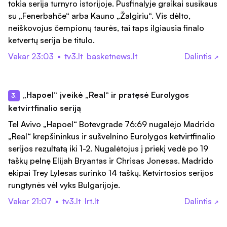
tokia serija turnyro istorijoje. Pusfinalyje graikai susikaus
su „Fenerbahče“ arba Kauno „Žalgiriu“. Vis dėlto,
neiškovojus čempionų taurės, tai taps ilgiausia finalo
ketvertų serija be titulo.
Vakar 23:03
•
tv3.lt
basketnews.lt
Dalintis
↗
„Hapoel“ įveikė „Real“ ir pratęsė Eurolygos
3.
ketvirtfinalio seriją
Tel Avivo „Hapoel“ Botevgrade 76:69 nugalėjo Madrido
„Real“ krepšininkus ir sušvelnino Eurolygos ketvirtfinalio
serijos rezultatą iki 1-2. Nugalėtojus į priekį vedė po 19
taškų pelnę Elijah Bryantas ir Chrisas Jonesas. Madrido
ekipai Trey Lylesas surinko 14 taškų. Ketvirtosios serijos
rungtynės vėl vyks Bulgarijoje.
Vakar 21:07
•
tv3.lt
lrt.lt
Dalintis
↗