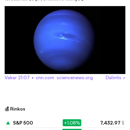
Vakar 21:07
•
cnn.com
sciencenews.org
Dalintis
↗
💰 Rinkos
▲
S&P 500
+1.08%
7,432.97
$