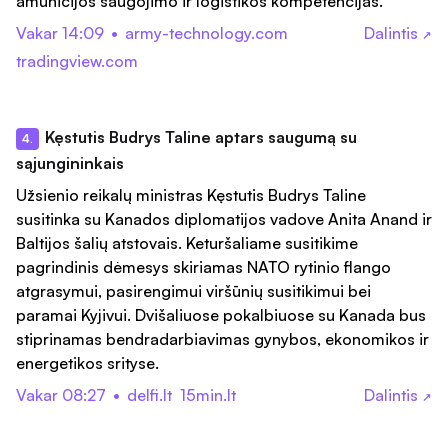
amunicijos saugojimo ir logistikos kompetencijas.
Vakar 14:09
•
army-technology.com
Dalintis
↗
tradingview.com
Kęstutis Budrys Taline aptars saugumą su
4.
sąjungininkais
Užsienio reikalų ministras Kęstutis Budrys Taline
susitinka su Kanados diplomatijos vadove Anita Anand ir
Baltijos šalių atstovais. Keturšaliame susitikime
pagrindinis dėmesys skiriamas NATO rytinio flango
atgrasymui, pasirengimui viršūnių susitikimui bei
paramai Kyjivui. Dvišaliuose pokalbiuose su Kanada bus
stiprinamas bendradarbiavimas gynybos, ekonomikos ir
energetikos srityse.
Vakar 08:27
•
delfi.lt
15min.lt
Dalintis
↗