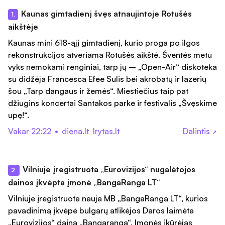
Kaunas gimtadienį švęs atnaujintoje Rotušės
1.
aikštėje
Kaunas mini 618-ąjį gimtadienį, kurio proga po ilgos
rekonstrukcijos atveriama Rotušės aikštė. Šventės metu
vyks nemokami renginiai, tarp jų – „Open-Air“ diskoteka
su didžėja Francesca Efee Sulis bei akrobatų ir lazerių
šou „Tarp dangaus ir žemės“. Miestiečius taip pat
džiugins koncertai Santakos parke ir festivalis „Švęskime
upę!“.
Vakar 22:22
•
diena.lt
lrytas.lt
Dalintis
↗
Vilniuje įregistruota „Eurovizijos“ nugalėtojos
2.
dainos įkvėpta įmonė „BangaRanga LT“
Vilniuje įregistruota nauja MB „BangaRanga LT“, kurios
pavadinimą įkvėpė bulgarų atlikėjos Daros laimėta
„Eurovizijos“ daina „Bangaranga“. Įmonės įkūrėjas