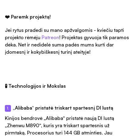
❤️ Paremk projektą!
Jei rytus pradedi su mano apžvalgomis - kviečiu tapti
projekto rėmėju
Patreon
! Projektas gyvuoja tik paramos
dėka. Net ir nedidelė suma padės mums kurti dar
įdomesnį ir kokybiškesnį turinį ateityje!
🧪 Technologijos ir Mokslas
„Alibaba“ pristatė triskart spartesnį DI lustą
1.
Kinijos bendrovė „Alibaba“ pristatė naują DI lustą
„Zhenwu M890“, kuris yra triskart spartesnis už
pirmtaką. Procesorius turi 144 GB atminties. Jau