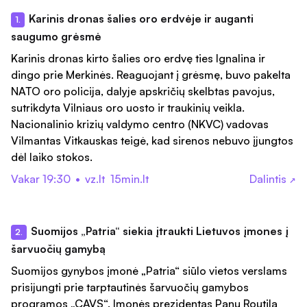
Karinis dronas šalies oro erdvėje ir auganti
1.
saugumo grėsmė
Karinis dronas kirto šalies oro erdvę ties Ignalina ir
dingo prie Merkinės. Reaguojant į grėsmę, buvo pakelta
NATO oro policija, dalyje apskričių skelbtas pavojus,
sutrikdyta Vilniaus oro uosto ir traukinių veikla.
Nacionalinio krizių valdymo centro (NKVC) vadovas
Vilmantas Vitkauskas teigė, kad sirenos nebuvo įjungtos
dėl laiko stokos.
Vakar 19:30
•
vz.lt
15min.lt
Dalintis
↗
Suomijos „Patria“ siekia įtraukti Lietuvos įmones į
2.
šarvuočių gamybą
Suomijos gynybos įmonė „Patria“ siūlo vietos verslams
prisijungti prie tarptautinės šarvuočių gamybos
programos „CAVS“. Įmonės prezidentas Panu Routila