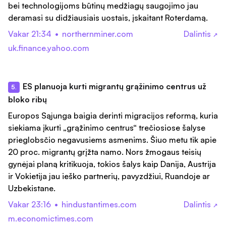
bei technologijoms būtinų medžiagų saugojimo jau
deramasi su didžiausiais uostais, įskaitant Roterdamą.
Vakar 21:34
•
northernminer.com
Dalintis
↗
uk.finance.yahoo.com
ES planuoja kurti migrantų grąžinimo centrus už
5.
bloko ribų
Europos Sąjunga baigia derinti migracijos reformą, kuria
siekiama įkurti „grąžinimo centrus“ trečiosiose šalyse
prieglobsčio negavusiems asmenims. Šiuo metu tik apie
20 proc. migrantų grįžta namo. Nors žmogaus teisių
gynėjai planą kritikuoja, tokios šalys kaip Danija, Austrija
ir Vokietija jau ieško partnerių, pavyzdžiui, Ruandoje ar
Uzbekistane.
Vakar 23:16
•
hindustantimes.com
Dalintis
↗
m.economictimes.com