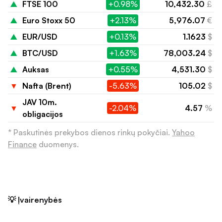
▲
FTSE 100
+0.98%
10,432.30
£
▲
Euro Stoxx 50
+2.13%
5,976.07
€
▲
EUR/USD
+0.13%
1.1623
$
▲
BTC/USD
+1.63%
78,003.24
$
▲
Auksas
+0.55%
4,531.30
$
▼
Nafta (Brent)
-5.63%
105.02
$
JAV 10m.
▼
-2.04%
4.57
%
obligacijos
* Paskutinės prekybos dienos rinkų pokyčiai.
Yahoo
Finance
duomenys.
💡 Įvairenybės