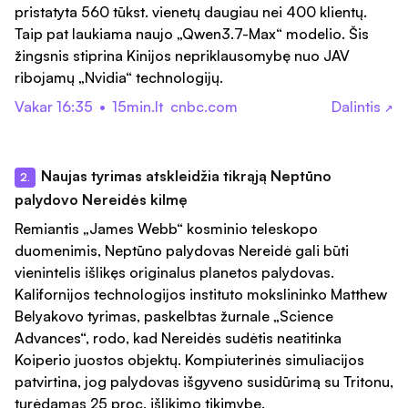
pristatyta 560 tūkst. vienetų daugiau nei 400 klientų.
Taip pat laukiama naujo „Qwen3.7-Max“ modelio. Šis
žingsnis stiprina Kinijos nepriklausomybę nuo JAV
ribojamų „Nvidia“ technologijų.
Vakar 16:35
•
15min.lt
cnbc.com
Dalintis
↗
Naujas tyrimas atskleidžia tikrąją Neptūno
2.
palydovo Nereidės kilmę
Remiantis „James Webb“ kosminio teleskopo
duomenimis, Neptūno palydovas Nereidė gali būti
vienintelis išlikęs originalus planetos palydovas.
Kalifornijos technologijos instituto mokslininko Matthew
Belyakovo tyrimas, paskelbtas žurnale „Science
Advances“, rodo, kad Nereidės sudėtis neatitinka
Koiperio juostos objektų. Kompiuterinės simuliacijos
patvirtina, jog palydovas išgyveno susidūrimą su Tritonu,
turėdamas 25 proc. išlikimo tikimybę.