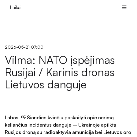
Laikai
2026-05-21 07:00
Vilma: NATO įspėjimas
Rusijai / Karinis dronas
Lietuvos danguje
Labas! 👋 Šiandien kviečiu paskaityti apie nerimą
keliančius incidentus danguje – Ukrainoje aptiktą
Rusijos droną su radioaktyvia amunicija bei Lietuvos oro