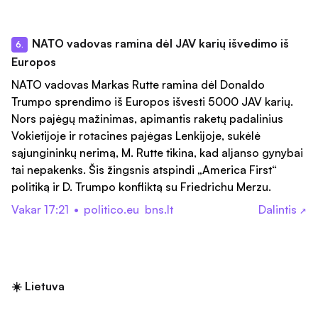
NATO vadovas ramina dėl JAV karių išvedimo iš
6.
Europos
NATO vadovas Markas Rutte ramina dėl Donaldo
Trumpo sprendimo iš Europos išvesti 5000 JAV karių.
Nors pajėgų mažinimas, apimantis raketų padalinius
Vokietijoje ir rotacines pajėgas Lenkijoje, sukėlė
sąjungininkų nerimą, M. Rutte tikina, kad aljanso gynybai
tai nepakenks. Šis žingsnis atspindi „America First“
politiką ir D. Trumpo konfliktą su Friedrichu Merzu.
Vakar 17:21
•
politico.eu
bns.lt
Dalintis
↗
☀️ Lietuva