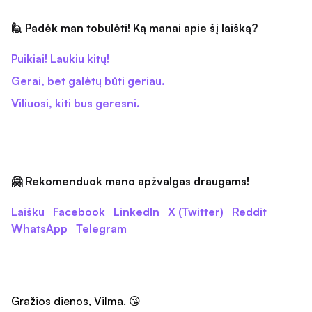
🙋 Padėk man tobulėti! Ką manai apie šį laišką?
Puikiai! Laukiu kitų!
Gerai, bet galėtų būti geriau.
Viliuosi, kiti bus geresni.
🤗 Rekomenduok mano apžvalgas draugams!
Laišku
Facebook
LinkedIn
X (Twitter)
Reddit
WhatsApp
Telegram
Gražios dienos, Vilma. 😘