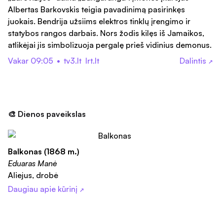
Albertas Barkovskis teigia pavadinimą pasirinkęs
juokais. Bendrija užsiims elektros tinklų įrengimo ir
statybos rangos darbais. Nors žodis kilęs iš Jamaikos,
atlikėjai jis simbolizuoja pergalę prieš vidinius demonus.
Vakar 09:05
•
tv3.lt
lrt.lt
Dalintis
↗
🎨 Dienos paveikslas
Balkonas (1868 m.)
Eduaras Manė
Aliejus, drobė
Daugiau apie kūrinį
↗