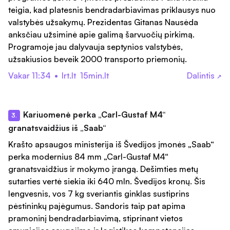
teigia, kad platesnis bendradarbiavimas priklausys nuo
valstybės užsakymų. Prezidentas Gitanas Nausėda
anksčiau užsiminė apie galimą šarvuočių pirkimą.
Programoje jau dalyvauja septynios valstybės,
užsakiusios beveik 2000 transporto priemonių.
Vakar 11:34
•
lrt.lt
15min.lt
Dalintis
↗
Kariuomenė perka „Carl-Gustaf M4“
3.
granatsvaidžius iš „Saab“
Krašto apsaugos ministerija iš Švedijos įmonės „Saab“
perka modernius 84 mm „Carl-Gustaf M4“
granatsvaidžius ir mokymo įrangą. Dešimties metų
sutarties vertė siekia iki 640 mln. Švedijos kronų. Šis
lengvesnis, vos 7 kg sveriantis ginklas sustiprins
pėstininkų pajėgumus. Sandoris taip pat apima
pramoninį bendradarbiavimą, stiprinant vietos