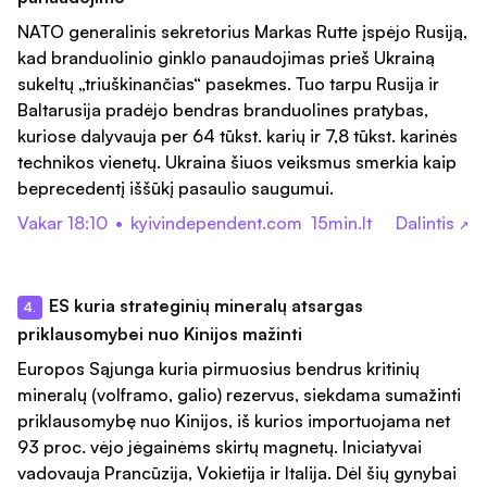
NATO generalinis sekretorius Markas Rutte įspėjo Rusiją,
kad branduolinio ginklo panaudojimas prieš Ukrainą
sukeltų „triuškinančias“ pasekmes. Tuo tarpu Rusija ir
Baltarusija pradėjo bendras branduolines pratybas,
kuriose dalyvauja per 64 tūkst. karių ir 7,8 tūkst. karinės
technikos vienetų. Ukraina šiuos veiksmus smerkia kaip
beprecedentį iššūkį pasaulio saugumui.
Vakar 18:10
•
kyivindependent.com
15min.lt
Dalintis
↗
ES kuria strateginių mineralų atsargas
4.
priklausomybei nuo Kinijos mažinti
Europos Sąjunga kuria pirmuosius bendrus kritinių
mineralų (volframo, galio) rezervus, siekdama sumažinti
priklausomybę nuo Kinijos, iš kurios importuojama net
93 proc. vėjo jėgainėms skirtų magnetų. Iniciatyvai
vadovauja Prancūzija, Vokietija ir Italija. Dėl šių gynybai