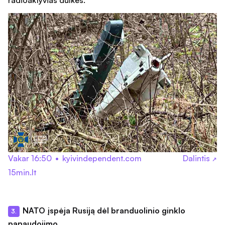
radioaktyvias dulkes.
Vakar 16:50
•
kyivindependent.com
Dalintis
↗
15min.lt
NATO įspėja Rusiją dėl branduolinio ginklo
3.
panaudojimo