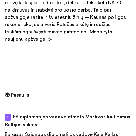
erdvę kirtusį karinį bepilotį, dėl kurio teko kelti NATO
naikintuvus ir stabdyti oro uosto darbą. Taip pat
apžvalgoje rasite ir šviesesnių žinių – Kaunas po ilgos
rekonstrukcijos atveria Rotušės aikštę ir ruošiasi
triukšmingai švęsti miesto gimtadienį. Mano ryto
naujienų apžvalga. ☕
🌍 Pasaulis
ES diplomatijos vadovė atmeta Maskvos kaltinimus
1.
Baltijos šalims
Europos Sąjungos diplomatijos vadovė Kaja Kallas