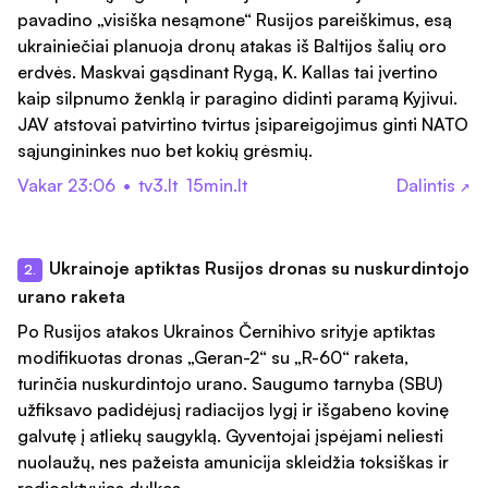
pavadino „visiška nesąmone“ Rusijos pareiškimus, esą
ukrainiečiai planuoja dronų atakas iš Baltijos šalių oro
erdvės. Maskvai gąsdinant Rygą, K. Kallas tai įvertino
kaip silpnumo ženklą ir paragino didinti paramą Kyjivui.
JAV atstovai patvirtino tvirtus įsipareigojimus ginti NATO
sąjungininkes nuo bet kokių grėsmių.
Vakar 23:06
•
tv3.lt
15min.lt
Dalintis
↗
Ukrainoje aptiktas Rusijos dronas su nuskurdintojo
2.
urano raketa
Po Rusijos atakos Ukrainos Černihivo srityje aptiktas
modifikuotas dronas „Geran-2“ su „R-60“ raketa,
turinčia nuskurdintojo urano. Saugumo tarnyba (SBU)
užfiksavo padidėjusį radiacijos lygį ir išgabeno kovinę
galvutę į atliekų saugyklą. Gyventojai įspėjami neliesti
nuolaužų, nes pažeista amunicija skleidžia toksiškas ir